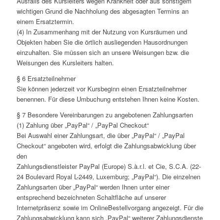
Ausfalls des Kursleiters wegen Krankheit oder aus sonstigem
wichtigen Grund die Nachholung des abgesagten Termins an
einem Ersatztermin.
(4) In Zusammenhang mit der Nutzung von Kursräumen und
Objekten haben Sie die örtlich ausliegenden Hausordnungen
einzuhalten. Sie müssen sich an unsere Weisungen bzw. die
Weisungen des Kursleiters halten.
§ 6 Ersatzteilnehmer
Sie können jederzeit vor Kursbeginn einen Ersatzteilnehmer
benennen. Für diese Umbuchung entstehen Ihnen keine Kosten.
§ 7 Besondere Vereinbarungen zu angebotenen Zahlungsarten
(1) Zahlung über „PayPal“ / „PayPal Checkout“
Bei Auswahl einer Zahlungsart, die über „PayPal“ / „PayPal
Checkout“ angeboten wird, erfolgt die Zahlungsabwicklung über
den
Zahlungsdienstleister PayPal (Europe) S.à.r.l. et Cie, S.C.A. (22-
24 Boulevard Royal L-2449, Luxemburg; „PayPal“). Die einzelnen
Zahlungsarten über „PayPal“ werden Ihnen unter einer
entsprechend bezeichneten Schaltfläche auf unserer
Internetpräsenz sowie im OnlineBestellvorgang angezeigt. Für die
Zahlungsabwicklung kann sich „PayPal“ weiterer Zahlungsdienste