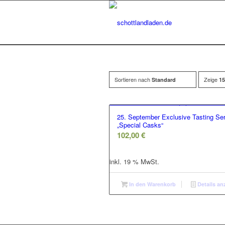
Sortieren nach
Zeige
Standard
15
25. September Exclusive Tasting Ser
„Special Casks“
102,00
€
inkl. 19 % MwSt.
In den Warenkorb
Details an